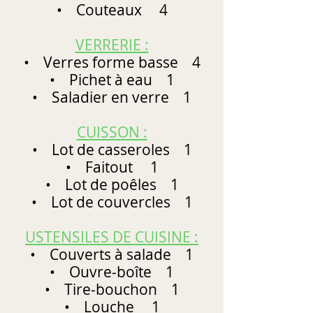
• Couteaux 4
VERRERIE :
• Verres forme basse 4
• Pichet à eau 1
• Saladier en verre 1
CUISSON :
• Lot de casseroles 1
• Faitout 1
• Lot de poêles 1
• Lot de couvercles 1
USTENSILES DE CUISINE :
• Couverts à salade 1
• Ouvre‐boîte 1
• Tire‐bouchon 1
• Louche 1