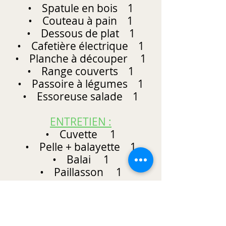
• Spatule en bois 1
• Couteau à pain 1
• Dessous de plat 1
• Cafetière électrique 1
• Planche à découper 1
• Range couverts 1
• Passoire à légumes 1
• Essoreuse salade 1
ENTRETIEN :
• Cuvette 1
• Pelle + balayette 1
• Balai 1
• Paillasson 1
• Poubelle 1
• Séchoir à linge 1
• Lot de cintres 1